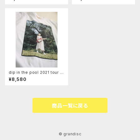
dip in the pool 2021 tour T
- shirt
¥8,580
商品一覧に戻る
© grandisc