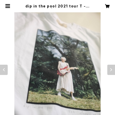
dip in the pool 2021 tour T - s
hirt | grandisc