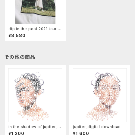
dip in the pool 2021 tour T
- shirt
¥8,580
その他の商品
in the shadow of jupiter_di
jupiter_digital download
gital download
¥1,200
¥1,600